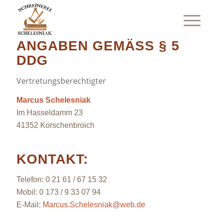
IMPRESSUM
ANGABEN GEMÄSS § 5
DDG
Vertretungsberechtigter
Marcus Schelesniak
Im Hasseldamm 23
41352 Korschenbroich
KONTAKT:
Telefon: 0 21 61 / 67 15 32
Mobil: 0 173 / 9 33 07 94
E-Mail:
Marcus.Schelesniak@web.de