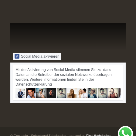
Social Media aktivieren
Mit der Aktivierung von Social Media stimmen Sie zu, dass
Daten an die Betreiber der sozialen Netzwerke übertragen
werden. Weitere Informationen finden Sie in der
Datenschutzerklärung
© Copyright - Schreinerei Schelesniak - created by
Final Webdesign